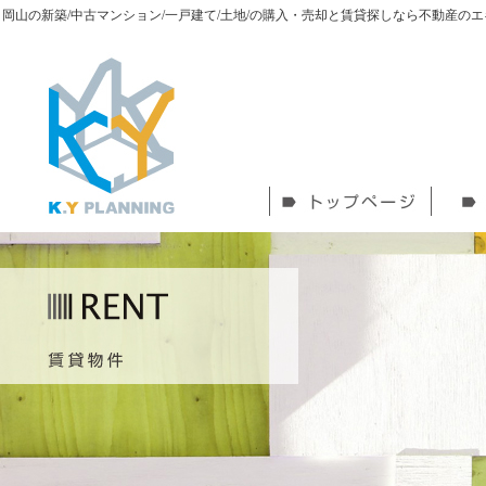
岡山の新築/中古マンション/一戸建て/土地/の購入・売却と賃貸探しなら不動産の