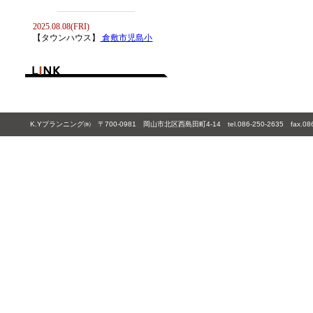
K.Yプランニング㈱ 〒700-0981 岡山市北区西島田町4-14 tel.086-250-2635 fax.086-