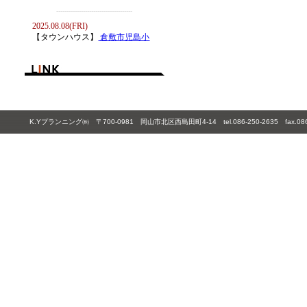
K.Yプランニング㈱ 〒700-0981 岡山市北区西島田町4-14 tel.086-250-2635 fax.086-