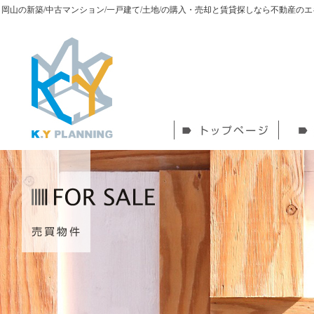
岡山の新築/中古マンション/一戸建て/土地/の購入・売却と賃貸探しなら不動産の